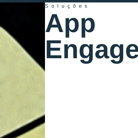
Soluções
App
Engag