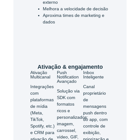
externo
Melhora a velocidade de decisão
Aproxima times de marketing e
dados
Ativação & engajamento
Ativação
Push
Inbox
Multicanal
Notification
Inteligente
Avançado
Integrações
Canal
Solução via
com
proprietário
SDK com
plataformas
de
formatos
de mídia
mensagens
ricos e
(Meta,
push dentro
personalizados:
TikTok,
do app, com
imagem,
Spotify, etc.)
controle de
carrossel,
e CRM para
exibição,
vídeo, GIF,
ativação de
priorização e