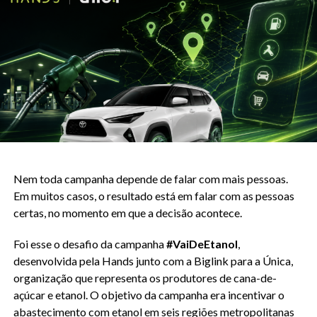
A diferença entre dado de device e dado
comportamental
É importante distinguir AppBehavior de outros tipos de
dado técnico de dispositivo.
Sistema operacional, modelo do aparelho, versão do
software, resolução de tela, tudo isso são atributos do
device, não do comportamento de quem o usa. Duas pessoas
com o mesmo modelo de celular podem ter perfis de
consumo completamente opostos.
Nem toda campanha depende de falar com mais pessoas.
Em muitos casos, o resultado está em falar com as pessoas
Apps instalados são diferentes porque refletem escolhas
certas, no momento em que a decisão acontece.
ativas do usuário. Ninguém instala um app de academia sem
alguma relação com aquele universo. Ninguém tem app de
Foi esse o desafio da campanha
#VaiDeEtanol
,
investimentos sem pelo menos interesse no tema. O app é
desenvolvida pela Hands junto com a Biglink para a Única,
uma declaração de interesse que o usuário faz para si
organização que representa os produtores de cana-de-
mesmo, não para o anunciante.
açúcar e etanol. O objetivo da campanha era incentivar o
abastecimento com etanol em seis regiões metropolitanas
Essa distinção tem consequência prática direta na qualidade