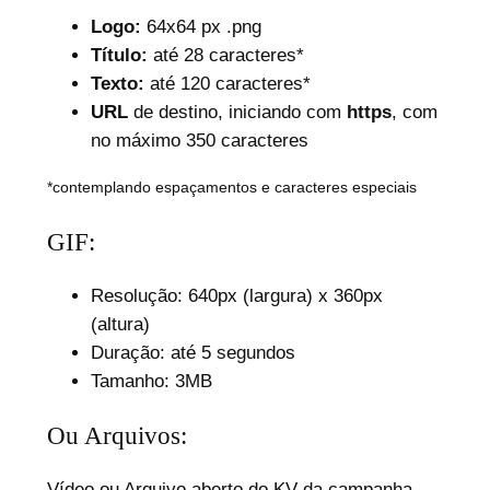
Logo:
64x64 px .png
Título:
até 28 caracteres*
Texto:
até 120 caracteres*
URL
de destino, iniciando com
https
, com
no máximo 350 caracteres
*contemplando espaçamentos e caracteres especiais
GIF:
Resolução: 640px (largura) x 360px
(altura)
Duração: até 5 segundos
Tamanho: 3MB
Ou Arquivos:
Vídeo ou Arquivo aberto do KV da campanha