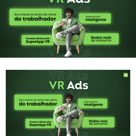
Ray-Ban Meta Smart Glasses:
Óculos inteligentes com
capacidade de live streaming e alta customização no
modelo do aparelho.
Dois módulos circulares serão posicionados nas laterais de
cada olho, contendo uma câmera de 12 megapixels e uma
luz LED que se acende para informar aos outros que você
está gravando. Você terá a capacidade de transmitir ao vivo
para seus amigos e seguidores diretamente dos óculos.
Você terá à sua disposição mais de 150 opções de
personalização, considerando a cor da armação, o estilo e as
lentes. Pré-encomendas já estão disponíveis em
determinados mercados, com preços começando em US$
299 para lentes padrão.