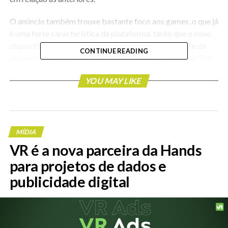
O anúncio também trouxe bastante foco aos games, o que já
é uma forte característica da plataforma, tanto que o novo
dispositivo é compatível com a biblioteca já existente da
CONTINUE READING
plataforma com mais de 500 títulos disponíveis, como The
Walking Dead: Saints & Sinners, Asgard’s Wrath 2, Stranger
YOU MAY LIKE
Things em RV entre outros. O Meta Quest 3 já está
disponível para pré-venda nos Estados Unidos a partir de
U$499,99 e os envios começarão a ser feitos no dia 10 de
Outubro.
MÍDIA
VR é a nova parceira da Hands
para projetos de dados e
publicidade digital